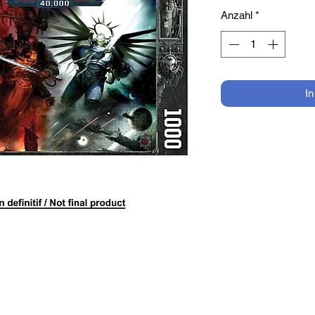
Anzahl
*
I