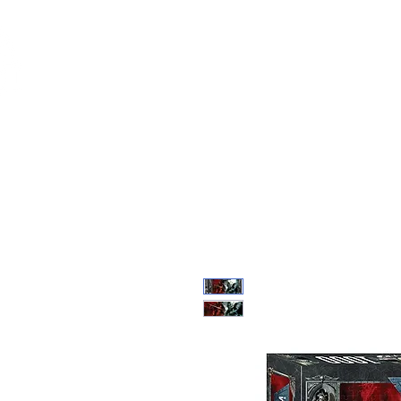
Feuerwerk-St
Feuerwerk für jeden Anlass