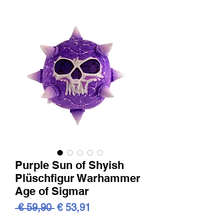
Purple Sun of Shyish
Plüschfigur Warhammer
Age of Sigmar
Standardpreis
Sale-
 € 59,90 
€ 53,91
Preis