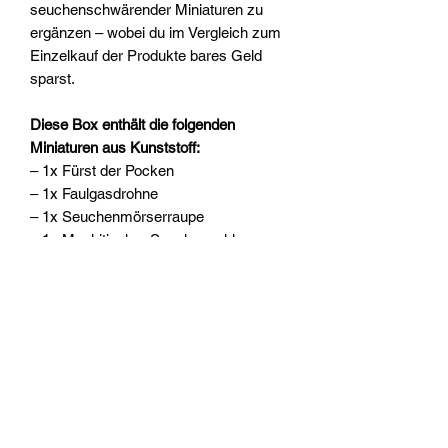
seuchenschwärender Miniaturen zu
ergänzen – wobei du im Vergleich zum
Einzelkauf der Produkte bares Geld
sparst.
Diese Box enthält die folgenden
Miniaturen aus Kunststoff:
– 1x Fürst der Pocken
– 1x Faulgasdrohne
– 1x Seuchenmörserraupe
– 1x Myphitischer Seuchenschlepper
– 5x Pestgarde-Terminatoren
– 7x Seuchenmarines
Dieser Bausatz besteht aus 353
Einzelteilen aus Kunststoff, 1x Citadel-
Rundbase (80 mm), 1x Citadel-
Rundbase (60 mm), 6x Citadel-
Rundbase (40 mm) und 7x Citadel-
Rundbase (32 mm). Diese Miniaturen