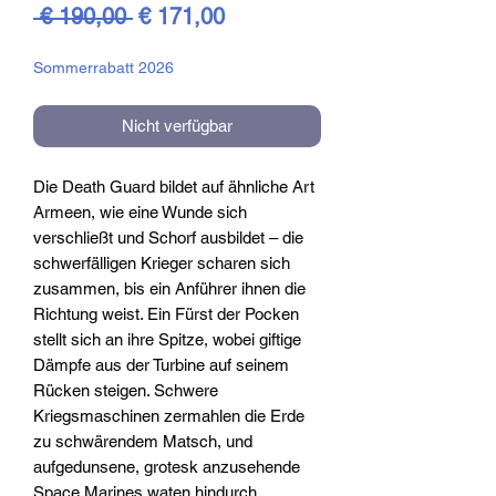
Standardpreis
Sale-
 € 190,00 
€ 171,00
Preis
Sommerrabatt 2026
Nicht verfügbar
Die Death Guard bildet auf ähnliche Art
Armeen, wie eine Wunde sich
verschließt und Schorf ausbildet – die
schwerfälligen Krieger scharen sich
zusammen, bis ein Anführer ihnen die
Richtung weist. Ein Fürst der Pocken
stellt sich an ihre Spitze, wobei giftige
Dämpfe aus der Turbine auf seinem
Rücken steigen. Schwere
Kriegsmaschinen zermahlen die Erde
zu schwärendem Matsch, und
aufgedunsene, grotesk anzusehende
Space Marines waten hindurch.