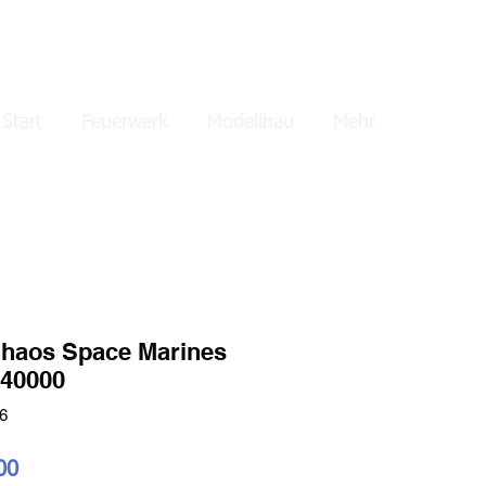
lden
Start
Feuerwerk
Modellbau
Mehr
haos Space Marines
40000
6
ardpreis
Sale-
00