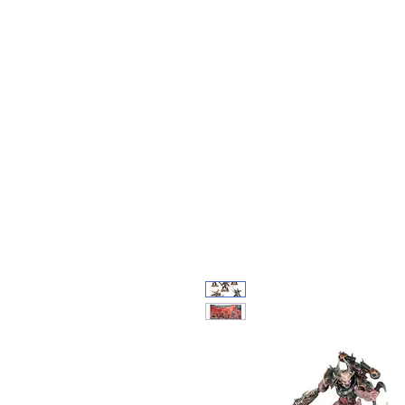
Feuerwerk-St
Feuerwerk für jeden Anlass