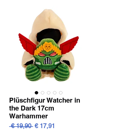
Plüschfigur Watcher in
the Dark 17cm
Warhammer
Standardpreis
Sale-
 € 19,90 
€ 17,91
Preis