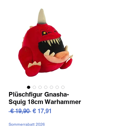
Plüschfigur Gnasha-
Squig 18cm Warhammer
Standardpreis
Sale-
 € 19,90 
€ 17,91
Preis
Sommerrabatt 2026