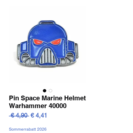
Pin Space Marine Helmet
Warhammer 40000
Standardpreis
Sale-
 € 4,90 
€ 4,41
Preis
Sommerrabatt 2026