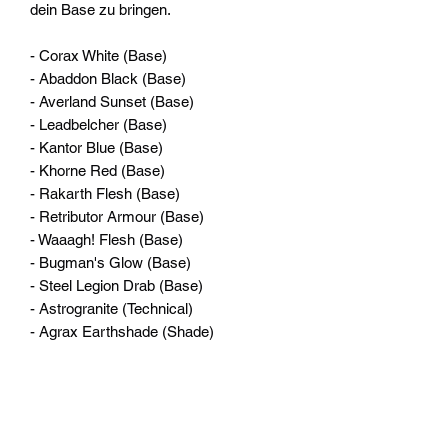
dein Base zu bringen.
- Corax White (Base)
- Abaddon Black (Base)
- Averland Sunset (Base)
- Leadbelcher (Base)
- Kantor Blue (Base)
- Khorne Red (Base)
- Rakarth Flesh (Base)
- Retributor Armour (Base)
- Waaagh! Flesh (Base)
- Bugman's Glow (Base)
- Steel Legion Drab (Base)
- Astrogranite (Technical)
- Agrax Earthshade (Shade)
Außerdem enthält das Set folgende
Werkzeuge:
- Citadel-Starterpinsel