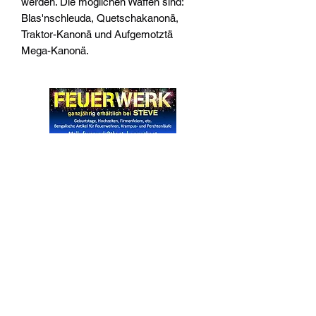
werden. Die möglichen Waffen sind:
Blas'nschleuda, Quetschakanonä,
Traktor-Kanonä und Aufgemotztä
Mega-Kanonä.
Widerrufsrecht
Wir über Uns
Zahlungsinformationen
Kontakt
Informationen zu Feuerwerk