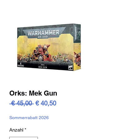
Orks: Mek Gun
Standardpreis
Sale-
 € 45,00 
€ 40,50
Preis
Sommerrabatt 2026
Anzahl
*