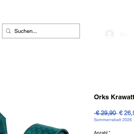
eve
Anme
Orks Krawat
Stand
 € 29,90 
€ 26,
Sommerrabatt 2026
Anzahl
*