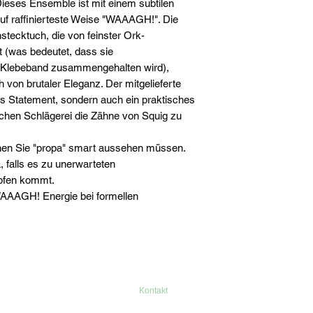
ieses Ensemble ist mit einem subtilen
auf raffinierteste Weise "WAAAGH!". Die
tecktuch, die von feinster Ork-
 (was bedeutet, dass sie
 Klebeband zusammengehalten wird),
h von brutaler Eleganz. Der mitgelieferte
es Statement, sondern auch ein praktisches
chen Schlägerei die Zähne von Squig zu
enen Sie "propa" smart aussehen müssen.
, falls es zu unerwarteten
pfen kommt.
WAAAGH! Energie bei formellen
Kontakt