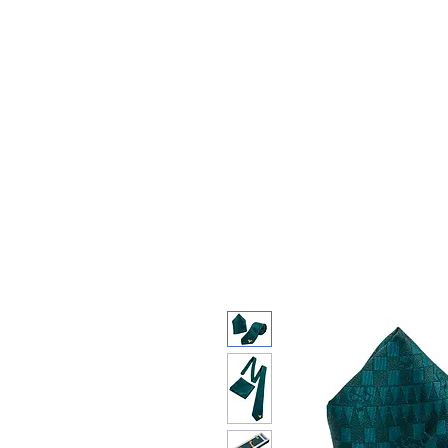
Feuerwerk-St
Feuerwerk für jeden Anlass