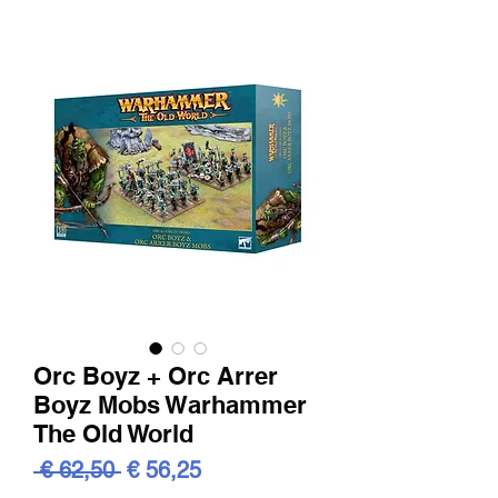
Orc Boyz + Orc Arrer
Boyz Mobs Warhammer
The Old World
Standardpreis
Sale-
 € 62,50 
€ 56,25
Preis