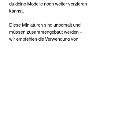
du deine Modelle noch weiter verzieren
kannst.
Diese Miniaturen sind unbemalt und
müssen zusammengebaut werden –
wir empfehlen die Verwendung von
Citadel-Kunststoffkleber und Citadel-
Colour-Farben.
Widerrufsrecht
Wir über Uns
Zahlungsinformationen