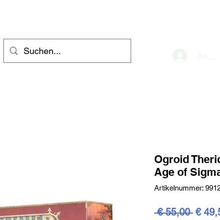
eve
Anme
Ogroid Ther
Age of Sigm
Artikelnummer: 991
Stand
 € 55,00 
€ 49,