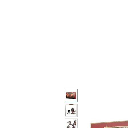
Feuerwerk-St
Feuerwerk für jeden Anlass