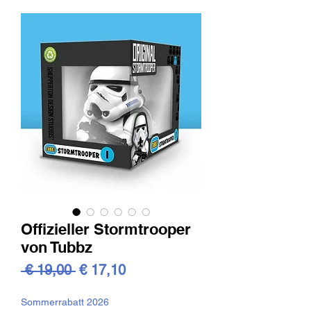
Offizieller Stormtrooper
von Tubbz
Standardpreis
Sale-
 € 19,00 
€ 17,10
Preis
Sommerrabatt 2026