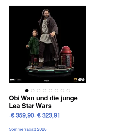
Obi Wan und die junge
Lea Star Wars
Standardpreis
Sale-
 € 359,90 
€ 323,91
Preis
Sommerrabatt 2026