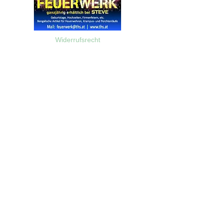
Widerrufsrecht
Wir über Uns
Zahlungsinformationen
Kontakt
Informationen zu Feuerwerk
Versandinformationen
VPI-Studie zur Emission von Feinstaub durch Feuerwerk
AGB