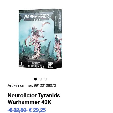
Artikelnummer: 99120106072
Neurolictor Tyranids
Warhammer 40K
Standardpreis
Sale-
 € 32,50 
€ 29,25