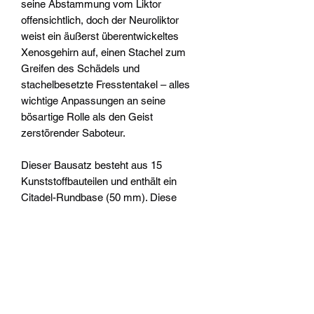
seine Abstammung vom Liktor
offensichtlich, doch der Neuroliktor
weist ein äußerst überentwickeltes
Xenosgehirn auf, einen Stachel zum
Greifen des Schädels und
stachelbesetzte Fresstentakel – alles
wichtige Anpassungen an seine
bösartige Rolle als den Geist
zerstörender Saboteur.
Dieser Bausatz besteht aus 15
Kunststoffbauteilen und enthält ein
Citadel-Rundbase (50 mm). Diese
Miniatur ist unbemalt und muss
zusammengebaut werden – wir
empfehlen die Verwendung von Citadel-
Kunststoffkleber und Citadel-Colour-
Farben.