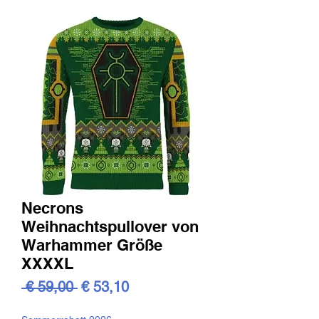
Necrons
Weihnachtspullover von
Warhammer Größe
XXXXL
Standardpreis
Sale-
 € 59,00 
€ 53,10
Preis