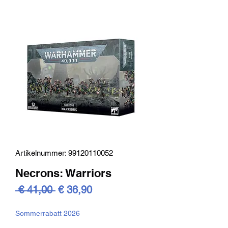
Artikelnummer: 99120110052
Necrons: Warriors
Standardpreis
Sale-
 € 41,00 
€ 36,90
Preis
Sommerrabatt 2026