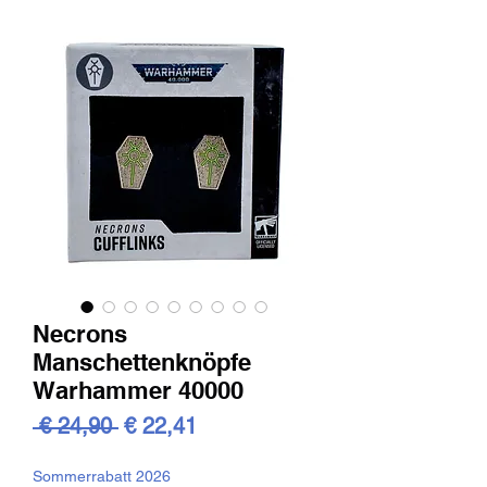
Necrons
Manschettenknöpfe
Warhammer 40000
Standardpreis
Sale-
 € 24,90 
€ 22,41
Preis
Sommerrabatt 2026