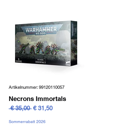
Artikelnummer: 99120110057
Necrons Immortals
Standardpreis
Sale-
 € 35,00 
€ 31,50
Preis
Sommerrabatt 2026