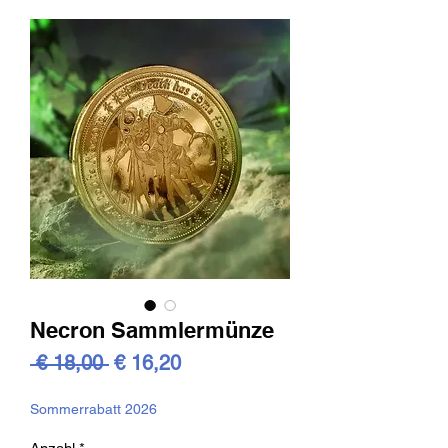
Necron Sammlermünze
Standardpreis
Sale-
 € 18,00 
€ 16,20
Preis
Sommerrabatt 2026