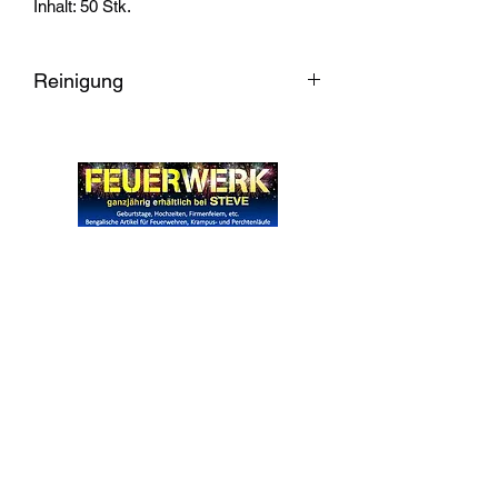
Inhalt: 50 Stk.
Reinigung
Kann im Backrohr bei 80 Grad wieder
Desinfiziert werden.
Was überhaupt nicht geht: kochen in der
Mikrowelle, im Kochtopf, in der
Waschmaschine oder gar im
Geschirrspüler. Da kommt letztlich nur
Widerrufsrecht
eine völlig vermurkste Maske raus -
und es wäre ja schad‘ drum.
Wir über Uns
Zahlungsinformationen
Kontakt
Informationen zu Feuerwerk