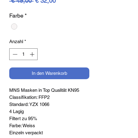
Standardpreis
Sale-
 € 49,00 
€ 32,00
Preis
Farbe
*
Anzahl
*
In den Warenkorb
MNS Masken in Top Qualität KN95
Classifikation: FFP2
Standard: YZX 1066
4 Lagig
Filtert zu 95%
Farbe: Weiss
Einzeln verpackt