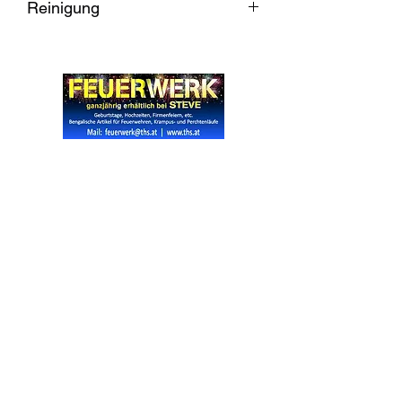
Reinigung
Kann im Backrohr bei 80 Grad wieder
Desinfiziert werden.
Was überhaupt nicht geht: kochen in der
Mikrowelle, im Kochtopf, in der
Waschmaschine oder gar im
Geschirrspüler. Da kommt letztlich nur
Widerrufsrecht
eine völlig vermurkste Maske raus -
und es wäre ja schad‘ drum.
Wir über Uns
Zahlungsinformationen
Kontakt
Informationen zu Feuerwerk
Versandinformationen