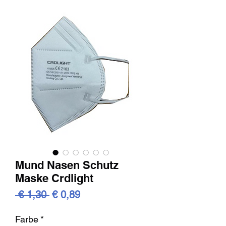
Mund Nasen Schutz
Maske Crdlight
Standardpreis
Sale-
 € 1,30 
€ 0,89
Preis
Farbe
*