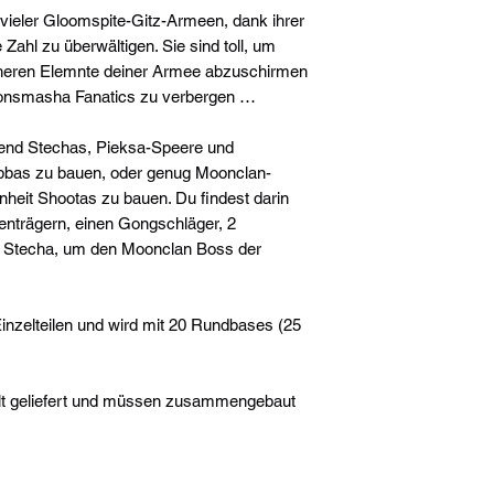
vieler Gloomspite-Gitz-Armeen, dank ihrer
 Zahl zu überwältigen. Sie sind toll, um
cheren Elemnte deiner Armee abzuschirmen
Loonsmasha Fanatics zu verbergen …
hend Stechas, Pieksa-Speere und
abbas zu bauen, oder genug Moonclan-
heit Shootas zu bauen. Du findest darin
nträgern, einen Gongschläger, 2
n Stecha, um den Moonclan Boss der
inzelteilen und wird mit 20 Rundbases (25
lt geliefert und müssen zusammengebaut