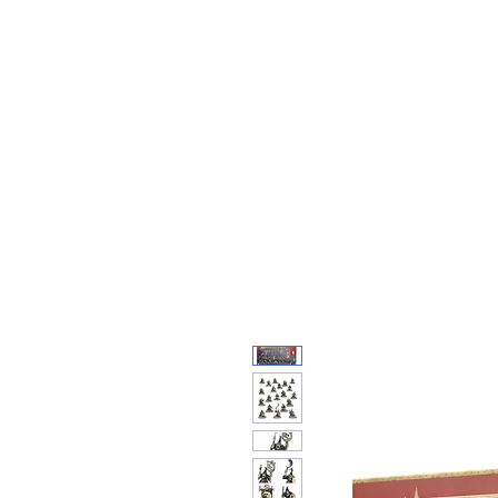
Feuerwerk-St
Feuerwerk für jeden Anlass