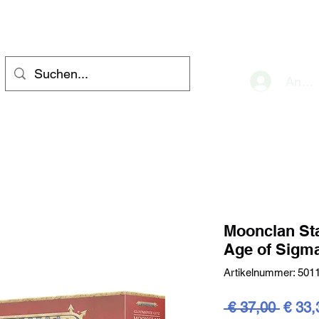
eve
Anme
Moonclan S
Age of Sigm
Artikelnummer: 501
Stand
 € 37,00 
€ 33,