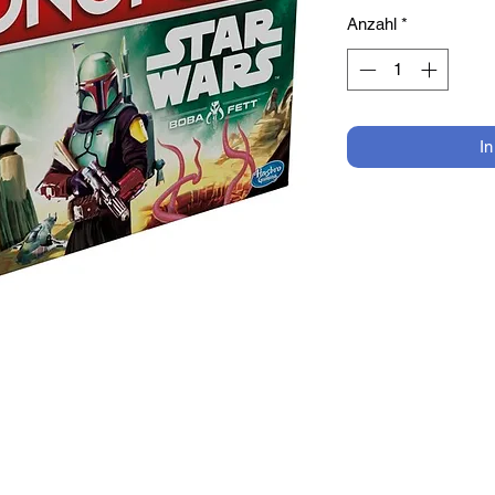
Anzahl
*
I