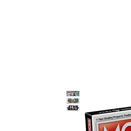
Feuerwerk-St
Feuerwerk für jeden Anlass