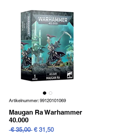
Artikelnummer: 99120101069
Maugan Ra Warhammer
40.000
Standardpreis
Sale-
 € 35,00 
€ 31,50