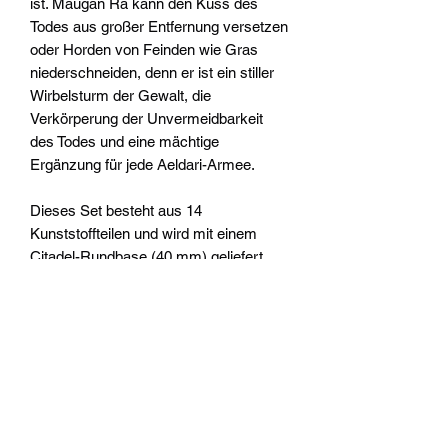
ist. Maugan Ra kann den Kuss des
Todes aus großer Entfernung versetzen
oder Horden von Feinden wie Gras
niederschneiden, denn er ist ein stiller
Wirbelsturm der Gewalt, die
Verkörperung der Unvermeidbarkeit
des Todes und eine mächtige
Ergänzung für jede Aeldari-Armee.
Dieses Set besteht aus 14
Kunststoffteilen und wird mit einem
Citadel-Rundbase (40 mm) geliefert.
Diese Miniatur ist unbemalt und muss
zusammengebaut werden – wir
empfehlen die Verwendung von Citadel-
Kunststoffkleber und Citadel-Farben.