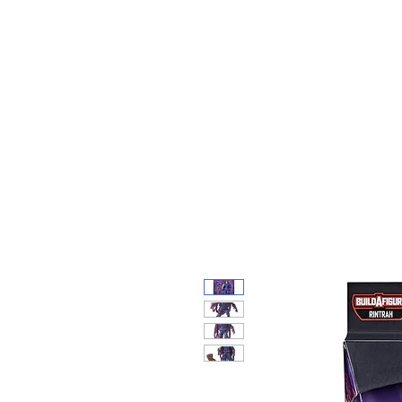
Feuerwerk-St
Feuerwerk für jeden Anlass