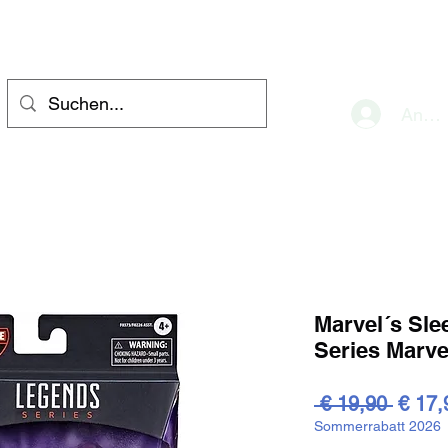
eve
Anme
Marvel´s Sl
Series Marve
Stand
 € 19,90 
€ 17,
Sommerrabatt 2026