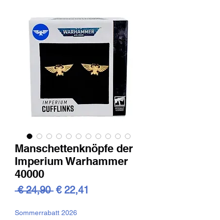
Manschettenknöpfe der
Imperium Warhammer
40000
Standardpreis
Sale-
 € 24,90 
€ 22,41
Preis
Sommerrabatt 2026