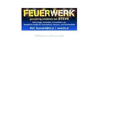
Widerrufsrecht
Wir über Uns
Zahlungsinformationen
Kontakt
Informationen zu Feuerwerk
Versandinformationen
VPI-Studie zur Emission von Feinstaub durch Feuerwerk