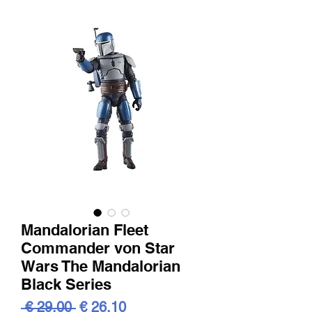
Mandalorian Fleet
Commander von Star
Wars The Mandalorian
Black Series
Standardpreis
Sale-
 € 29,00 
€ 26,10