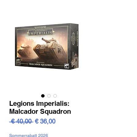
Legions Imperialis:
Malcador Squadron
Standardpreis
Sale-
 € 40,00 
€ 36,00
Preis
Sommerrabatt 2026