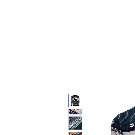
Feuerwerk-St
Feuerwerk für jeden Anlass