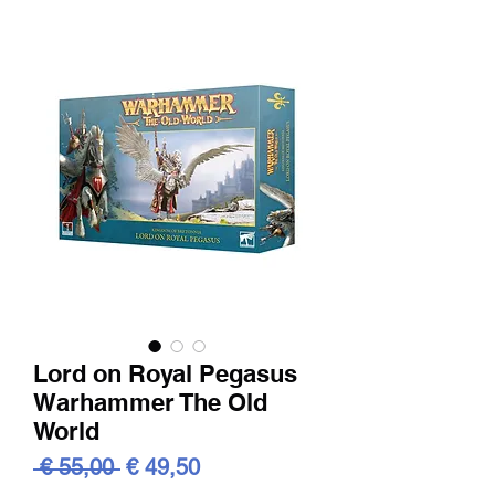
Lord on Royal Pegasus
Warhammer The Old
World
Standardpreis
Sale-
 € 55,00 
€ 49,50
Preis