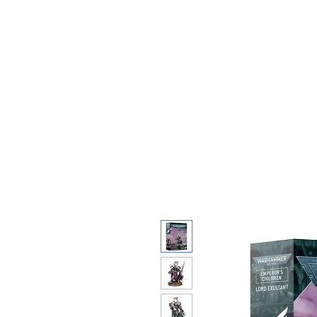
Feuerwerk-St
Feuerwerk für jeden Anlass