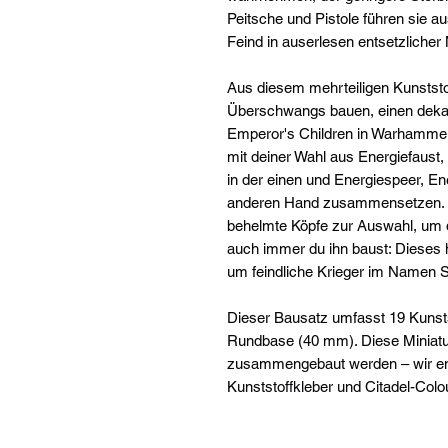
Peitsche und Pistole führen sie a
Feind in auserlesen entsetzlicher 
Aus diesem mehrteiligen Kunststo
Überschwangs bauen, einen dekad
Emperor's Children in Warhammer 4
mit deiner Wahl aus Energiefaust,
in der einen und Energiespeer, Ene
anderen Hand zusammensetzen. A
behelmte Köpfe zur Auswahl, um de
auch immer du ihn baust: Dieses h
um feindliche Krieger im Namen 
Dieser Bausatz umfasst 19 Kunst
Rundbase (40 mm). Diese Miniatu
zusammengebaut werden – wir em
Kunststoffkleber und Citadel-Colo