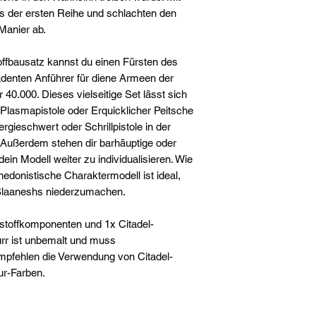
us der ersten Reihe und schlachten den
Manier ab.
ffbausatz kannst du einen Fürsten des
enten Anführer für diene Armeen der
0.000. Dieses vielseitige Set lässt sich
 Plasmapistole oder Erquicklicher Peitsche
rgieschwert oder Schrillpistole in der
ußerdem stehen dir barhäuptige oder
in Modell weiter zu individualisieren. Wie
edonistische Charaktermodell ist ideal,
Slaaneshs niederzumachen.
stoffkomponenten und 1x Citadel-
rr ist unbemalt und muss
pfehlen die Verwendung von Citadel-
ur-Farben.