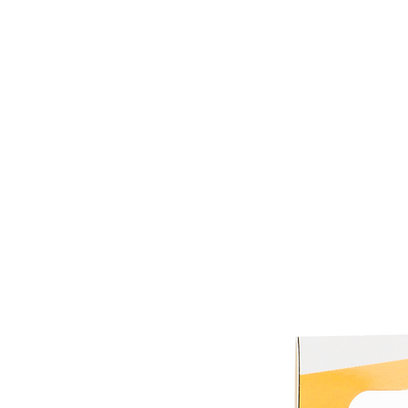
Feuerwerk-St
Feuerwerk für jeden Anlass