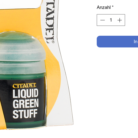
Anzahl
*
I