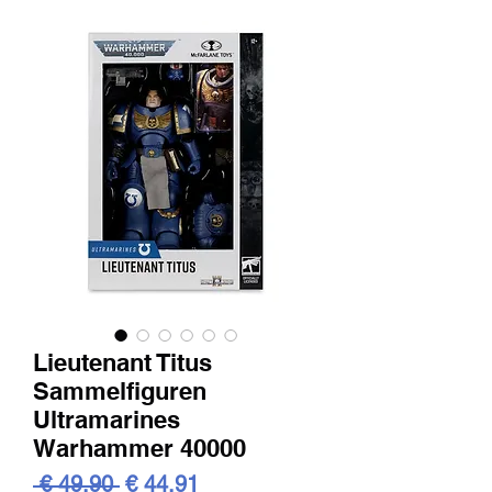
Lieutenant Titus
Sammelfiguren
Ultramarines
Warhammer 40000
Standardpreis
Sale-
 € 49,90 
€ 44,91