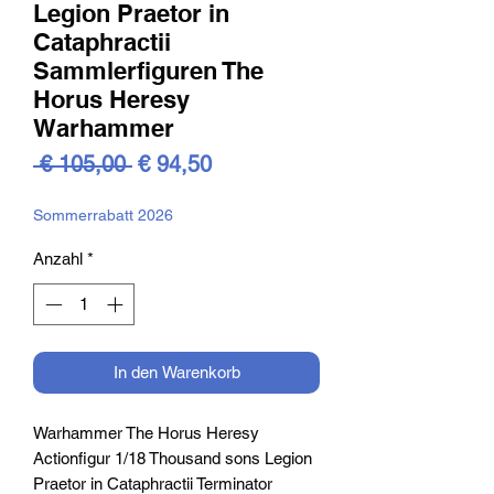
Legion Praetor in
Cataphractii
Sammlerfiguren The
Horus Heresy
Warhammer
Standardpreis
Sale-
 € 105,00 
€ 94,50
Preis
Sommerrabatt 2026
Anzahl
*
In den Warenkorb
Warhammer The Horus Heresy
Actionfigur 1/18 Thousand sons Legion
Praetor in Cataphractii Terminator