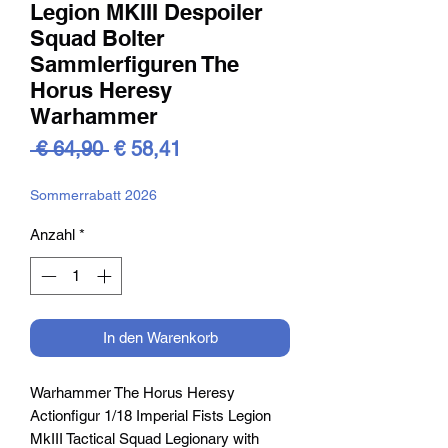
Legion MKIII Despoiler
Squad Bolter
Sammlerfiguren The
Horus Heresy
Warhammer
Standardpreis
Sale-
 € 64,90 
€ 58,41
Preis
Sommerrabatt 2026
Anzahl
*
In den Warenkorb
Warhammer The Horus Heresy
Actionfigur 1/18 Imperial Fists Legion
MkIII Tactical Squad Legionary with