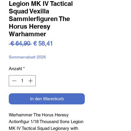
Legion MK IV Tactical
Squad Vexilla
Sammlerfiguren The
Horus Heresy
Warhammer
Standardpreis
Sale-
 € 64,90 
€ 58,41
Preis
Sommerrabatt 2026
Anzahl
*
In den Warenkorb
Warhammer The Horus Heresy
Actionfigur 1/18 Thousand Sons Legion
MK IV Tactical Squad Legionary with