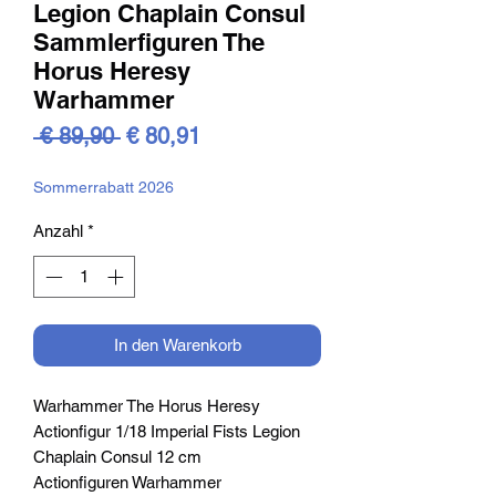
Legion Chaplain Consul
Sammlerfiguren The
Horus Heresy
Warhammer
Standardpreis
Sale-
 € 89,90 
€ 80,91
Preis
Sommerrabatt 2026
Anzahl
*
In den Warenkorb
Warhammer The Horus Heresy
Actionfigur 1/18 Imperial Fists Legion
Chaplain Consul 12 cm
Actionfiguren Warhammer