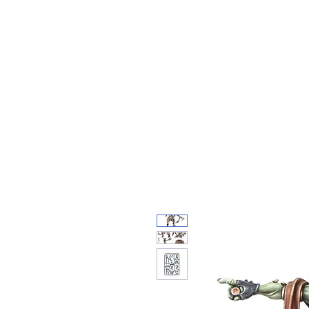
Feuerwerk-St
Feuerwerk für jeden Anlass