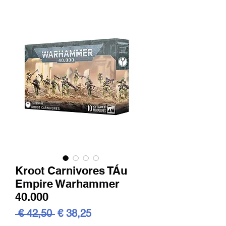
Kroot Carnivores TÁu
Empire Warhammer
40.000
Standardpreis
Sale-
 € 42,50 
€ 38,25
Preis