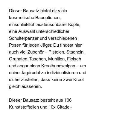
Dieser Bausatz bietet dir viele
kosmetische Bauoptionen,
einschließlich austauschbarer Köpfe,
eine Auswahl unterschiedlicher
Schulterpanzer und verschiedenen
Posen für jeden Jäger. Du findest hier
auch viel Zubehör – Pistolen, Stacheln,
Granaten, Taschen, Munition, Fleisch
und sogar einen Kroothundwelpen – um
deine Jagdrudel zu individualisieren und
sicherzustellen, dass keine zwei Kroot
gleich aussehen.
Dieser Bausatz besteht aus 106
Kunststoffteilen und 10x Citadel-
Rundbases (28,5 mm). Diese
Miniaturen sind unbemalt und müssen
zusammengebaut werden – wir