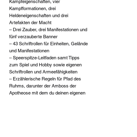
Kampfeigenschaften, vier
Kampfformationen, drei
Heldeneigenschaften und drei
Artefakten der Macht
– Drei Zauber, drei Manifestationen und
fünf verzauberte Banner
– 43 Schriftrollen für Einheiten, Gelände
und Manifestationen
– Speerspitze-Leitfaden samt Tipps
zum Spiel und Hobby sowie eigenen
Schriftrollen und Armeefähigkeiten
– Erzählerische Regeln für Pfad des
Ruhms, darunter der Amboss der
Apotheose mit dem du deinen eigenen
Helden erschaffen kannst
– Regeln für eine thematische
Berühmte Armee und zwei Berühmte
Regimenter, die anderen Armeen des
Chaos hinzugefügt werden können
– Eine praktische Referenzsektion mit