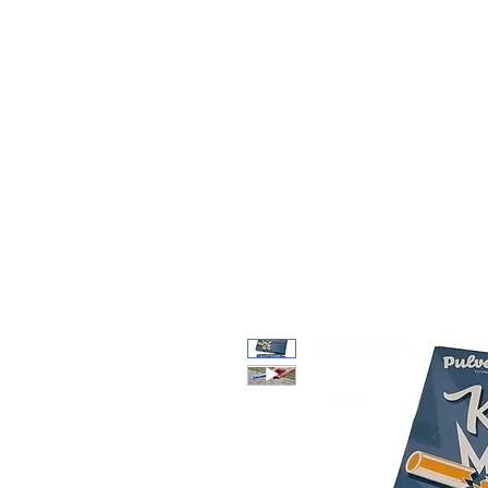
Feuerwerk-St
Feuerwerk für jeden Anlass