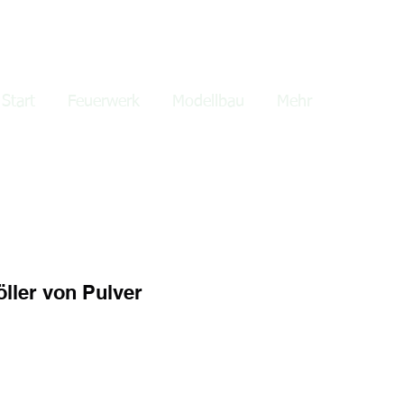
lden
Start
Feuerwerk
Modellbau
Mehr
ler von Pulver