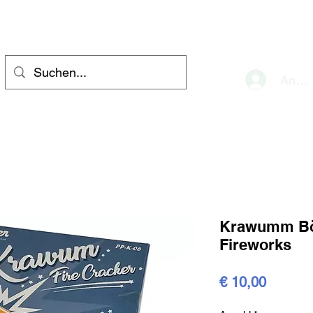
eve
Anme
Krawumm Böl
Fireworks
Preis
€ 10,00