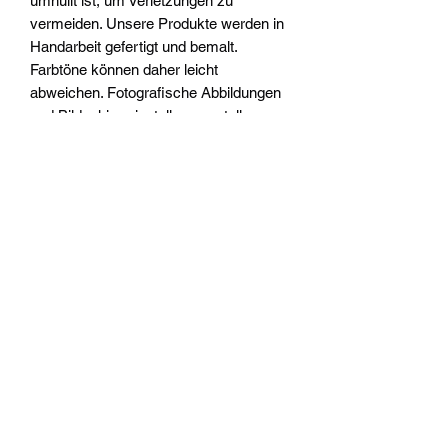
umhüllt ist, um Verletzungen zu
vermeiden. Unsere Produkte werden in
Handarbeit gefertigt und bemalt.
Farbtöne können daher leicht
abweichen. Fotografische Abbildungen
und Bildschirmeinstellungen stellen
Farbtöne möglicherweise nicht
realistisch dar.
Aus produktionstechnischen Gründen
weist diese "Hammerkunst"
Polsterwaffe auf jeder Seite der Klinge
ein kleines Loch auf. Dies beeinträchtigt
nicht die Funktionalität und stellt keinen
Mangel dar.