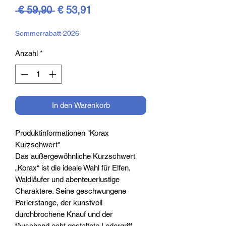
Standardpreis
Sale-
 € 59,90 
€ 53,91
Preis
Sommerrabatt 2026
Anzahl
*
In den Warenkorb
Produktinformationen "Korax
Kurzschwert"
Das außergewöhnliche Kurzschwert
„Korax“ ist die ideale Wahl für Elfen,
Waldläufer und abenteuerlustige
Charaktere. Seine geschwungene
Parierstange, der kunstvoll
durchbrochene Knauf und der
täuschend echt gestaltete Ledergriff