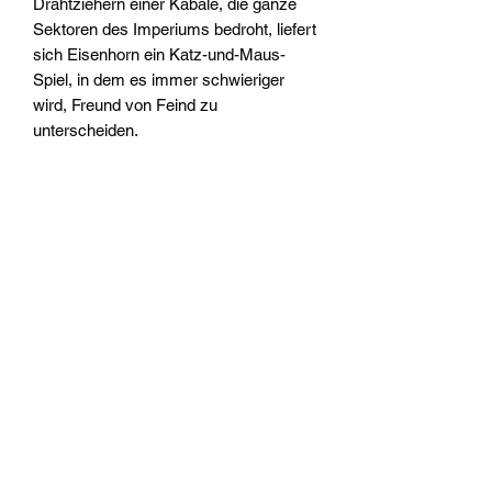
Drahtziehern einer Kabale, die ganze
Sektoren des Imperiums bedroht, liefert
sich Eisenhorn ein Katz-und-Maus-
Spiel, in dem es immer schwieriger
wird, Freund von Feind zu
unterscheiden.
INHALT
Regia Occulta, Kriegsopfer, Für eine
Krone mehr, Keelers Bild
(Kurzgeschichten)
Magos (Kurzroman)
Xenos, Malleus, Hereticus (Romane)
Geschrieben von Dan Abnett
Übersetzt von Stefan Behrenbruch