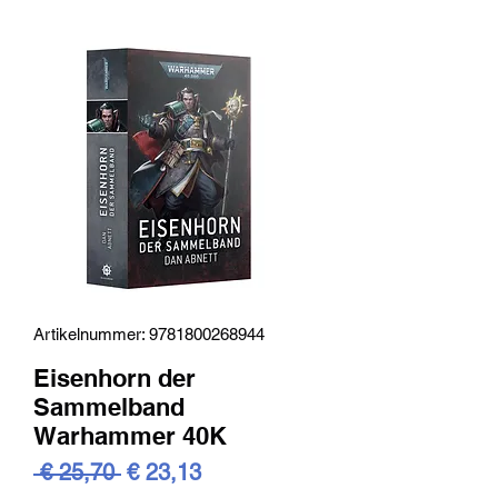
Artikelnummer: 9781800268944
Eisenhorn der
Sammelband
Warhammer 40K
Standardpreis
Sale-
 € 25,70 
€ 23,13