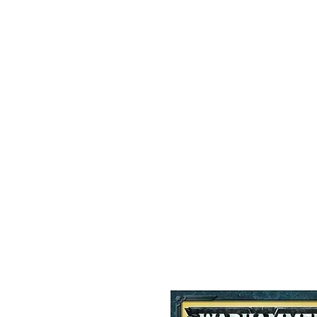
Feuerwerk-St
Feuerwerk für jeden Anlass