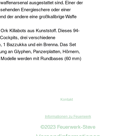
ffenarsenal ausgestattet sind. Einer der
ussehenden Energieschere oder einer
nd der andere eine großkalibrige Waffe
 Ork Killabots aus Kunststoff. Dieses 94-
e Cockpits, drei verschiedene
 1 Bazzukka und ein Brenna. Das Set
ng an Glyphen, Panzerplatten, Hörnern,
e Modelle werden mit Rundbases (60 mm)
Kontakt
Informationen zu Feuerwerk
©2023 Feuerwerk-Steve