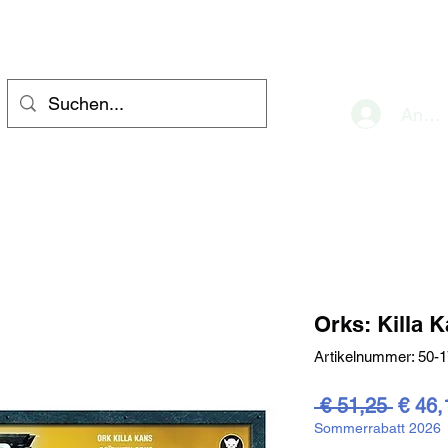
eve
Anme
Orks: Killa 
Artikelnummer: 50-1
Stand
 € 51,25 
€ 46,
Sommerrabatt 2026