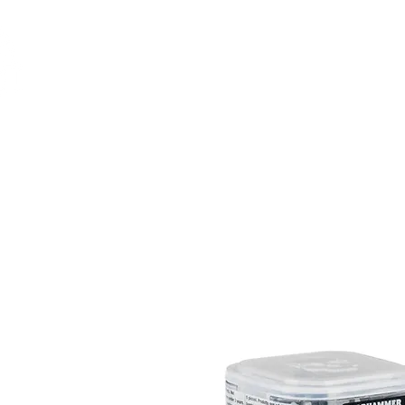
Feuerwerk-St
Feuerwerk für jeden Anlass