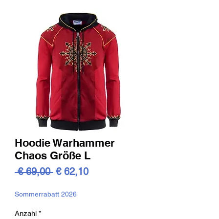
Hoodie Warhammer
Chaos Größe L
Standardpreis
Sale-
 € 69,00 
€ 62,10
Preis
Sommerrabatt 2026
Anzahl
*