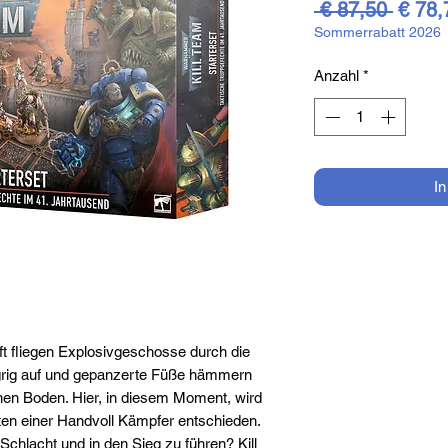
Stand
 € 87,50 
€ 78,
Sommerrabatt 2026
Anzahl
*
I
nft fliegen Explosivgeschosse durch die
ngrig auf und gepanzerte Füße hämmern
en Boden. Hier, in diesem Moment, wird
ten einer Handvoll Kämpfer entschieden.
Schlacht und in den Sieg zu führen? Kill