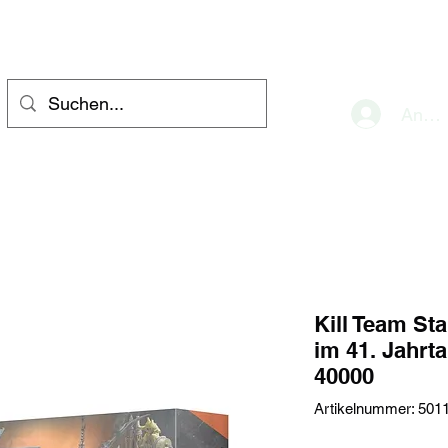
eve
Anme
Kill Team St
im 41. Jahr
40000
Artikelnummer: 501