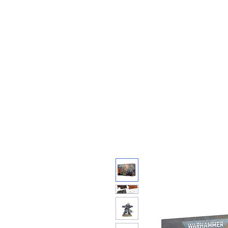
Feuerwerk-St
Feuerwerk für jeden Anlass