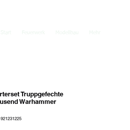
lden
Start
Feuerwerk
Modellbau
Mehr
arterset Truppgefechte
tausend Warhammer
1921231225