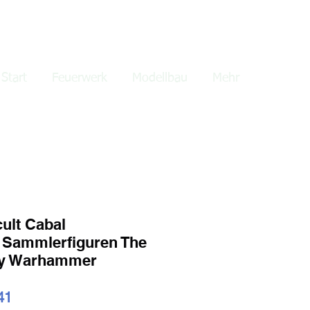
lden
Start
Feuerwerk
Modellbau
Mehr
ult Cabal
 Sammlerfiguren The
sy Warhammer
ardpreis
Sale-
41