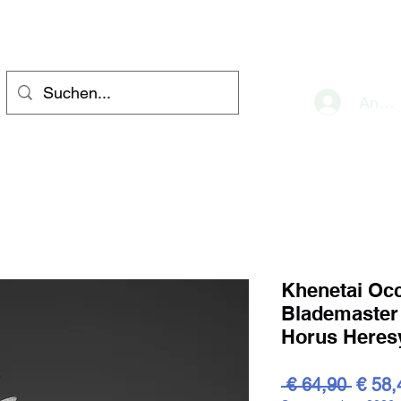
eve
Anme
Khenetai Occ
Blademaster
Horus Here
Stand
 € 64,90 
€ 58,