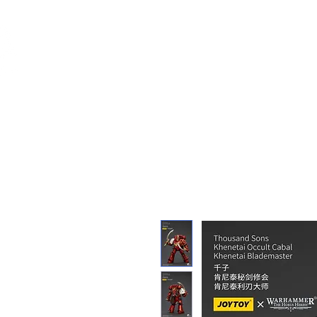
Feuerwerk-St
Feuerwerk für jeden Anlass